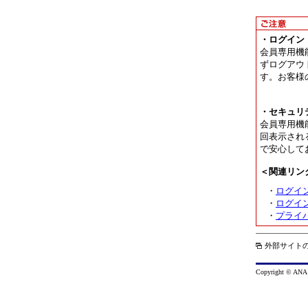
イ
ン
に
・ログイン
対
会員専用機
応
ずログアウ
し
す。お客様
て
い
・セキュリ
な
会員専用機
い
回表示され
可
で安心して
能
＜関連リン
性
が
・
ログイ
あ
・
ログイ
・
プライ
り
ま
す。
外部サイト
Copyright © ANA