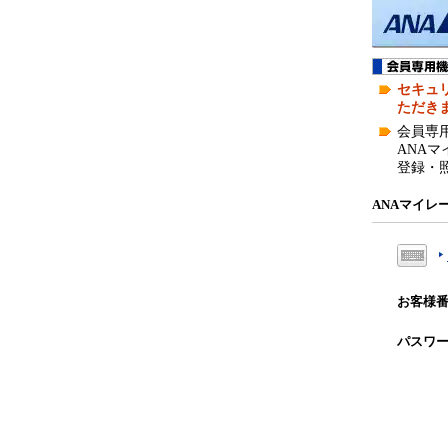
外
部
サ
イ
セキュリ
ト
ただき
の
会員専
場
ANA
合
登録・
は
ア
ANAマイ
ク
セ
シ
ビ
お客様
リ
テ
パスワ
ィ
ガ
イ
ド
ラ