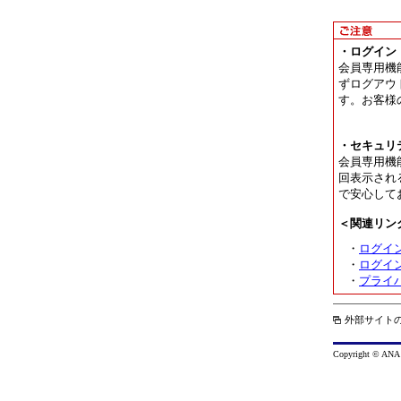
イ
ン
に
・ログイン
対
会員専用機
応
ずログアウ
し
す。お客様
て
い
・セキュリ
な
会員専用機
い
回表示され
可
で安心して
能
＜関連リン
性
が
・
ログイ
あ
・
ログイ
・
プライ
り
ま
す。
外部サイト
Copyright © ANA