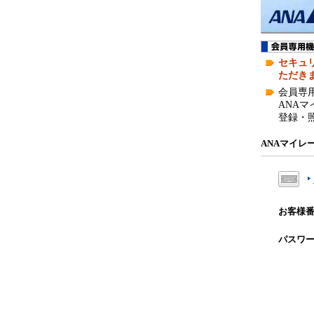
外
部
サ
イ
セキュリ
ト
ただき
の
会員専
場
ANA
合
登録・
は
ア
ANAマイ
ク
セ
シ
ビ
お客様
リ
テ
パスワ
ィ
ガ
イ
ド
ラ