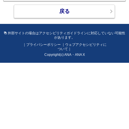
イ
ン
に
対
応
外部サイトの場合はアクセシビリティガイドラインに対応していない可能性
し
があります。
て
プライバシーポリシー
ウェブアクセシビリティに
い
ついて
な
Copyright(c) ANA・ANA X
い
可
能
性
が
あ
り
ま
す。