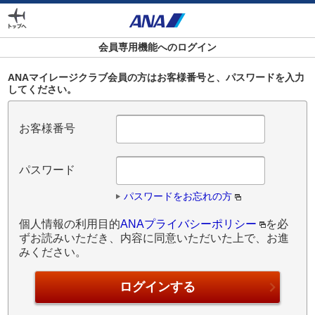
外
部
サ
会員専用機能へのログイン
イ
ト
ANAマイレージクラブ会員の方はお客様番号と、パスワードを入力
してください。
の
場
合
お客様番号
は
ア
ク
パスワード
セ
シ
パスワードをお忘れの方
ビ
個人情報の利用目的
ANAプライバシーポリシー
を必
リ
ずお読みいただき、内容に同意いただいた上で、お進
テ
みください。
ィ
ガ
イ
ド
ラ