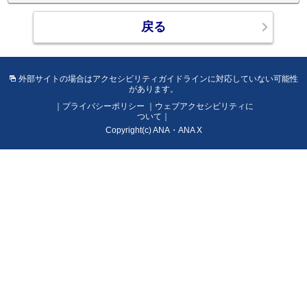
イ
ン
に
対
応
外部サイトの場合はアクセシビリティガイドラインに対応していない可能性
し
があります。
て
プライバシーポリシー
ウェブアクセシビリティに
い
ついて
な
Copyright(c) ANA・ANA X
い
可
能
性
が
あ
り
ま
す。