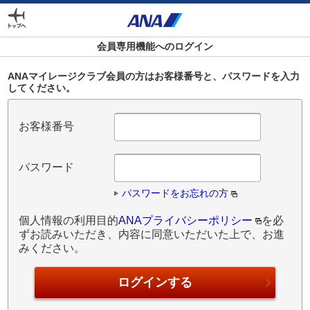
外
部
サ
会員専用機能へのログイン
イ
ト
ANAマイレージクラブ会員の方はお客様番号と、パスワードを入力
してください。
の
場
合
お客様番号
は
ア
ク
パスワード
セ
シ
パスワードをお忘れの方
ビ
個人情報の利用目的
ANAプライバシーポリシー
を必
リ
ずお読みいただき、内容に同意いただいた上で、お進
テ
みください。
ィ
ガ
イ
ド
ラ